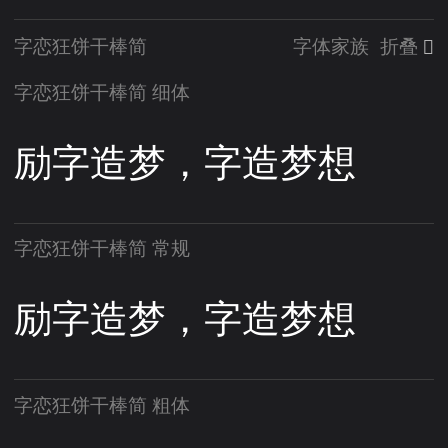
字恋狂饼干棒简
字体家族
折叠
字恋狂饼干棒简 细体
励字造梦，字造梦想
字恋狂饼干棒简 常规
励字造梦，字造梦想
字恋狂饼干棒简 粗体