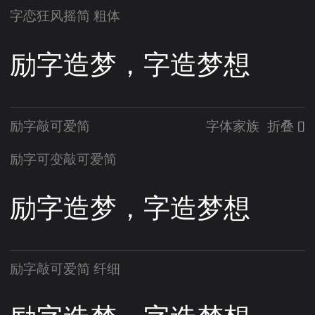
字恋狂风摇简 粗体
励字造梦，字造梦想
励字敲可爱简
字体家族
折叠
励字可变敲可爱简
励字造梦，字造梦想
励字敲可爱简 纤细