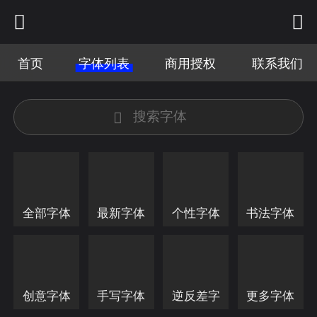
首页
字体列表
商用授权
联系我们
全部字体
最新字体
个性字体
书法字体
创意字体
手写字体
逆反差字
更多字体