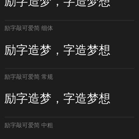
励字造梦，字造梦想
励字敲可爱简 细体
励字造梦，字造梦想
励字敲可爱简 常规
励字造梦，字造梦想
励字敲可爱简 中粗