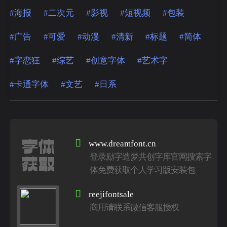
#海报
#二次元
#影视
#短视频
#包装
#广告
#可爱
#动漫
#清新
#标题
#简体
#字恋狂
#综艺
#创意字体
#艺术字
#卡通字体
#文艺
#日系
字体
www.dreamfont.cn
登录励字造梦共创字库官网搜索字
获取
体免费获取个人学习版安装包
reejifontsale
商用请联系微信客服授权