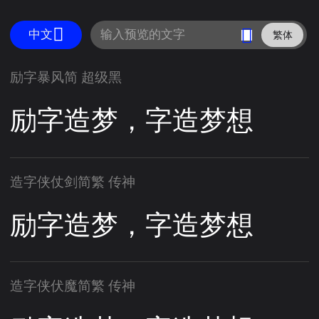
中文
繁体
励字暴风简 超级黑
励字造梦，字造梦想
造字侠仗剑简繁 传神
励字造梦，字造梦想
造字侠伏魔简繁 传神