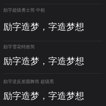
励字超级勇士简 中粗
励字造梦，字造梦想
励字雪花特效简
励字造梦，字造梦想
励字逆反差圆舞简 超级黑
励字造梦，字造梦想