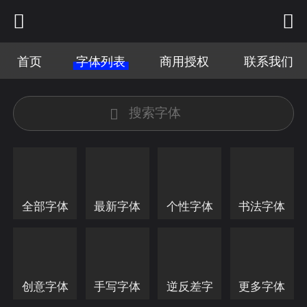
首页
字体列表
商用授权
联系我们
全部字体
最新字体
个性字体
书法字体
创意字体
手写字体
逆反差字
更多字体