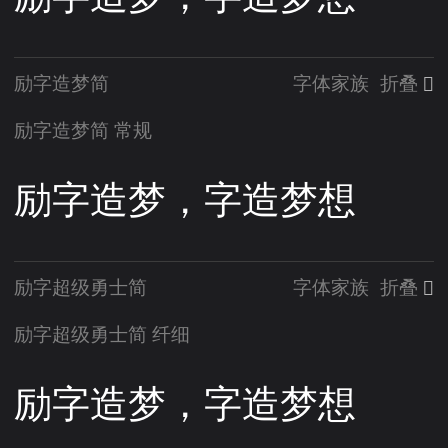
励字造梦简
字体家族
折叠
励字造梦简 常规
励字造梦，字造梦想
励字超级勇士简
字体家族
折叠
励字超级勇士简 纤细
励字造梦，字造梦想