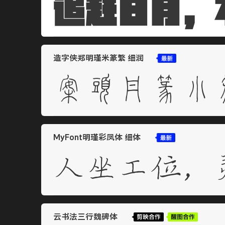
追赶日月，
造字侠郑明瑾米篆繁 细润
案頭丹篆小
MyFont明瑾彩凤体 细体
人坐工位，
云书法三行魏碑体