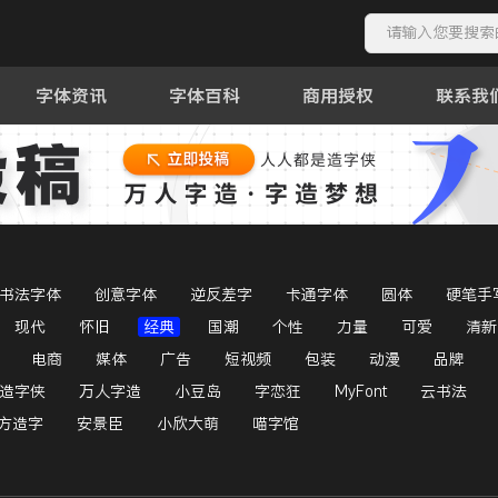
字体资讯
字体百科
商用授权
联系我
书法字体
创意字体
逆反差字
卡通字体
圆体
硬笔手
现代
怀旧
经典
国潮
个性
力量
可爱
清新
电商
媒体
广告
短视频
包装
动漫
品牌
造字侠
万人字造
小豆岛
字恋狂
MyFont
云书法
方造字
安景臣
小欣大萌
喵字馆