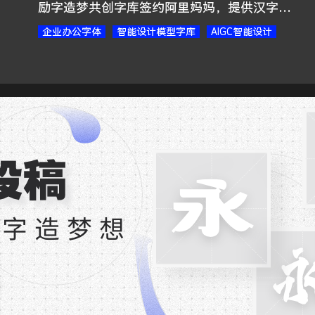
励字造梦共创字库签约阿里妈妈，提供汉字虫洞AIGC智能设计大模型通用字库解决方案，加速智能设计升级
企业办公字体
智能设计模型字库
AIGC智能设计