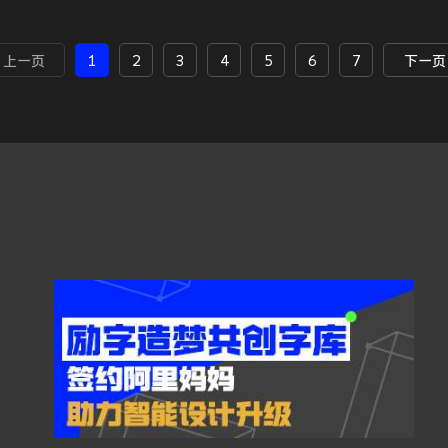
上一页
1
2
3
4
5
6
7
下一页