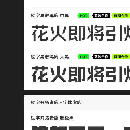
励字勇敢黑简 中黑
花火即将引
励字勇敢黑简 大黑
花火即将引
励字开拓者简 - 字体家族
励字开拓者简 超级黑