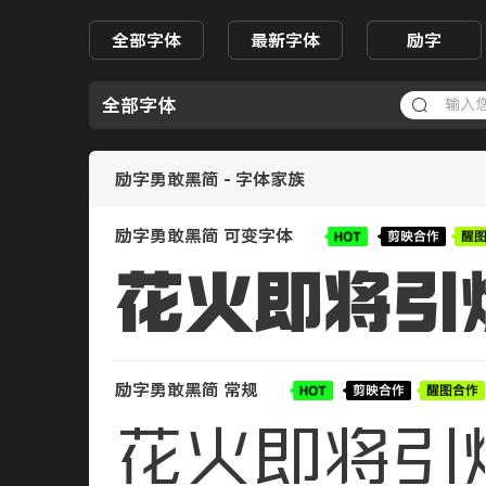
全部字体
最新字体
励字
全部字体
励字勇敢黑简 - 字体家族
励字勇敢黑简 可变字体
花火即将引
励字勇敢黑简 常规
花火即将引