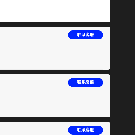
联系客服
联系客服
联系客服