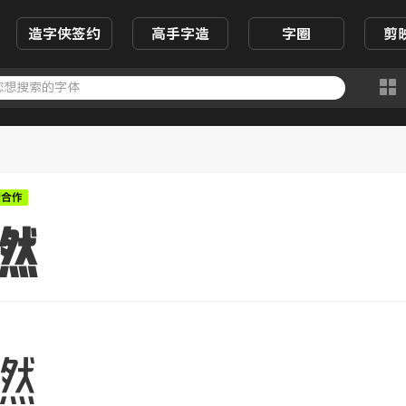
造字侠签约
高手字造
字圈
剪
燃
燃