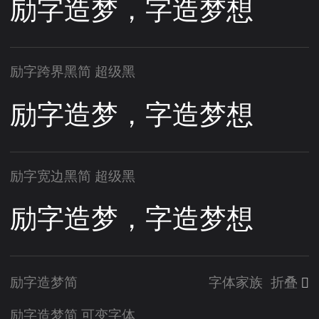
励字造梦，字造梦想
励字跨界黑简 超级黑
励字造梦，字造梦想
励字宽边黑简 超级黑
励字造梦，字造梦想
励字造梦简
字体家族
折叠
励字造梦简 可变字体