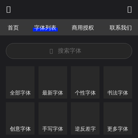
首页
字体列表
商用授权
联系我们
全部字体
最新字体
个性字体
书法字体
创意字体
手写字体
逆反差字
更多字体