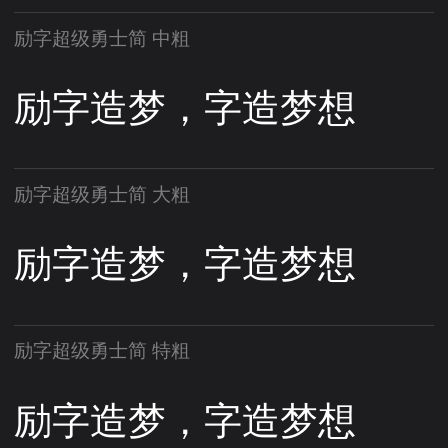
励字超级勇士简 中粗
励字造梦，字造梦想
励字超级勇士简 大粗
励字造梦，字造梦想
励字超级勇士简 特粗
励字造梦，字造梦想