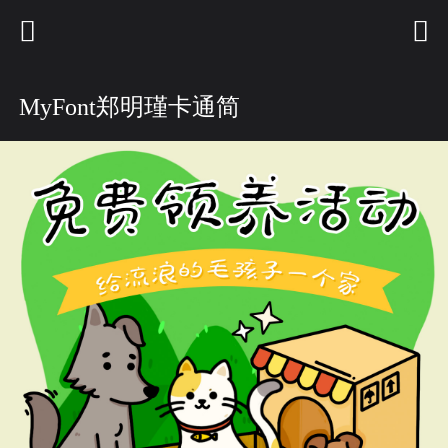
首页
字体列表
商用授权
联系我们
MyFont郑明瑾卡通简