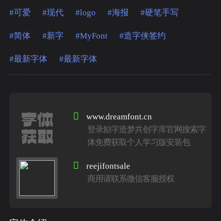
#可爱
#现代
#logo
#海报
#硬笔手写
#简体
#新字
#MyFont
#造字侠签约
#最新字体
#最新字体
字体
www.dreamfont.cn
登录励字造梦共创字库官网搜索字
获取
体免费获取个人学习版安装包
reejifontsale
商用请联系微信客服授权