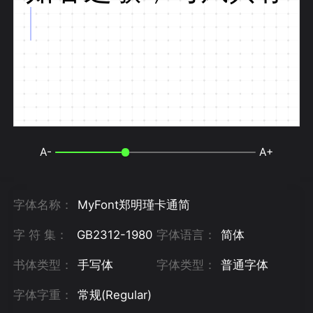
A-
A+
字体名称：
MyFont郑明瑾卡通简
字 符 集：
GB2312-1980
字体语言：
简体
书体类型：
手写体
字体类型：
普通字体
字体字重：
常规(Regular)